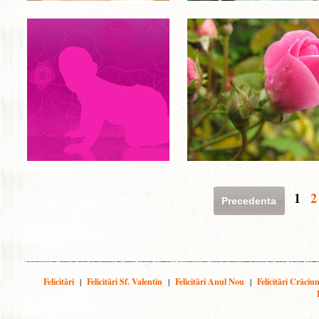
1
2
Precedenta
Felicitări
|
Felicitări Sf. Valentin
|
Felicitări Anul Nou
|
Felicitări Crăciu