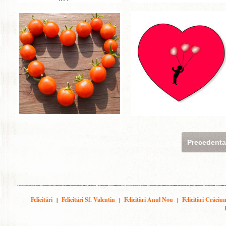
Precedent
Felicitări
|
Felicitări Sf. Valentin
|
Felicitări Anul Nou
|
Felicitări Crăciu