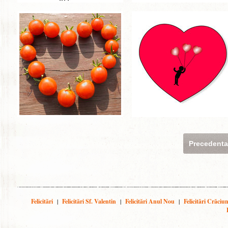
Precedent
Felicitări
|
Felicitări Sf. Valentin
|
Felicitări Anul Nou
|
Felicitări Crăciu