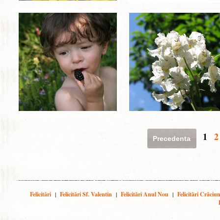
1
2
Precedenta
Felicitări
|
Felicitări Sf. Valentin
|
Felicitări Anul Nou
|
Felicitări Crăciu