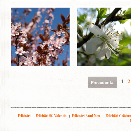
1
2
Precedenta
Felicitări
|
Felicitări Sf. Valentin
|
Felicitări Anul Nou
|
Felicitări Crăciu