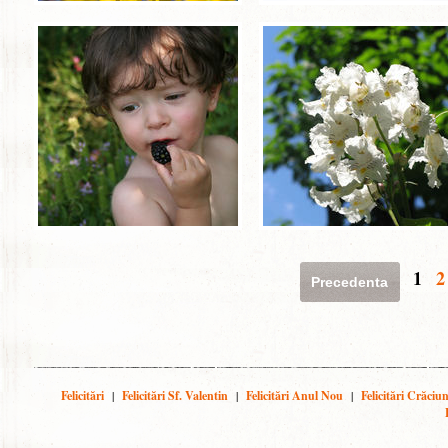
1
2
Precedenta
Felicitări
|
Felicitări Sf. Valentin
|
Felicitări Anul Nou
|
Felicitări Crăciu