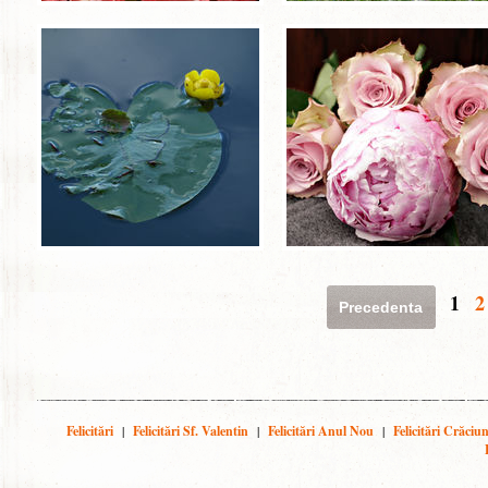
1
2
Precedenta
Felicitări
|
Felicitări Sf. Valentin
|
Felicitări Anul Nou
|
Felicitări Crăciu