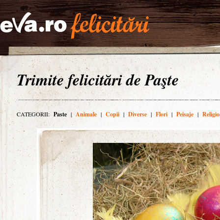
Trimite felicitări de Paşte
CATEGORII:
Paste
|
Animale
|
Copii
|
Diverse
|
Flori
|
Peisaje
|
Religio