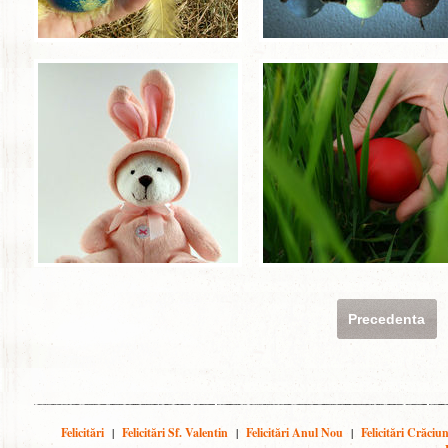
Precedenta
Felicitări
|
Felicitări Sf. Valentin
|
Felicitări Anul Nou
|
Felicitări Crăciu