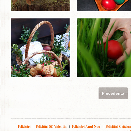
Precedenta
Felicitări
|
Felicitări Sf. Valentin
|
Felicitări Anul Nou
|
Felicitări Crăciu