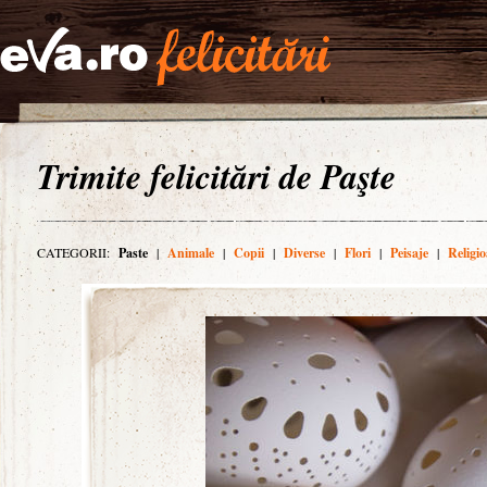
Trimite felicitări de Paşte
CATEGORII:
Paste
|
Animale
|
Copii
|
Diverse
|
Flori
|
Peisaje
|
Religio