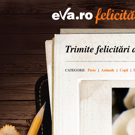
Trimite felicitări
CATEGORII:
Paste
|
Animale
|
Copii
|