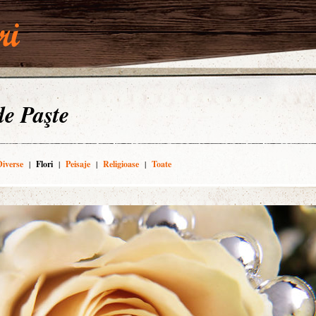
 de Paşte
Diverse
|
Flori
|
Peisaje
|
Religioase
|
Toate