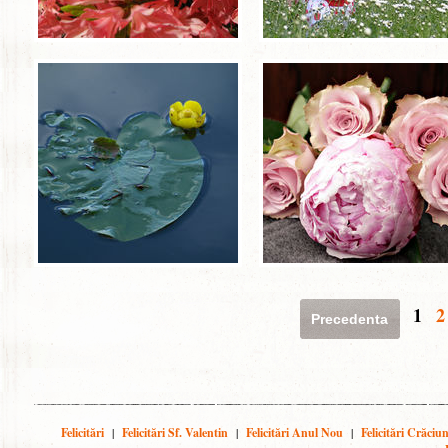
1
2
Precedenta
Felicitări
|
Felicitări Sf. Valentin
|
Felicitări Anul Nou
|
Felicitări Crăciu