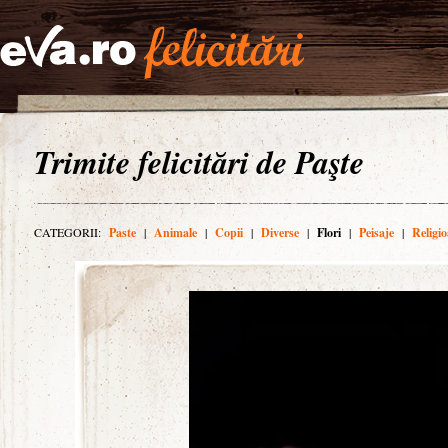
Trimite felicitări de Paşte
CATEGORII:
Paste
|
Animale
|
Copii
|
Diverse
|
Flori
|
Peisaje
|
Religio