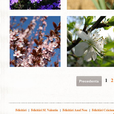
1
2
Precedenta
Felicitări
|
Felicitări Sf. Valentin
|
Felicitări Anul Nou
|
Felicitări Crăciu