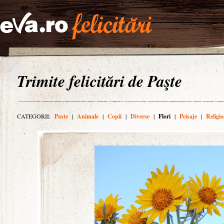
Trimite felicitări de Paşte
CATEGORII:
Paste
|
Animale
|
Copii
|
Diverse
|
Flori
|
Peisaje
|
Religio