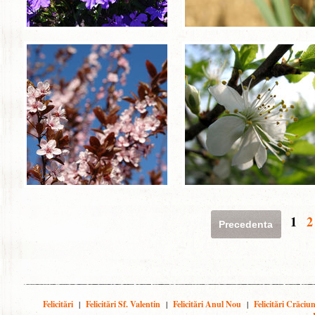
1
2
Precedenta
Felicitări
|
Felicitări Sf. Valentin
|
Felicitări Anul Nou
|
Felicitări Crăciu