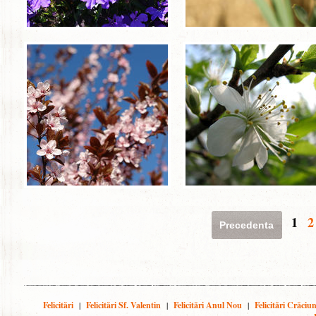
1
2
Precedenta
Felicitări
|
Felicitări Sf. Valentin
|
Felicitări Anul Nou
|
Felicitări Crăciu