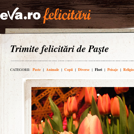
Trimite felicitări de Paşte
CATEGORII:
Paste
|
Animale
|
Copii
|
Diverse
|
Flori
|
Peisaje
|
Religio