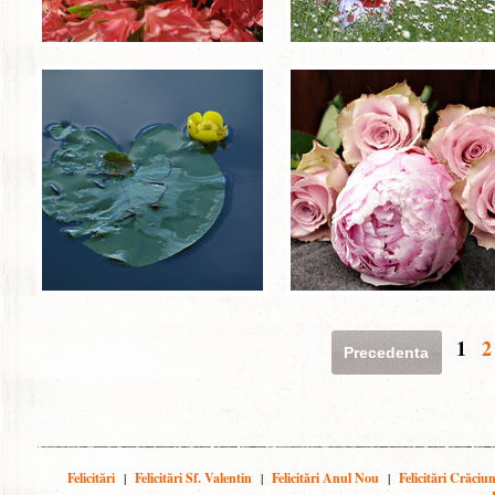
1
2
Precedenta
Felicitări
|
Felicitări Sf. Valentin
|
Felicitări Anul Nou
|
Felicitări Crăciu