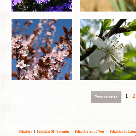
1
2
Precedenta
Felicitări
|
Felicitări Sf. Valentin
|
Felicitări Anul Nou
|
Felicitări Crăciu