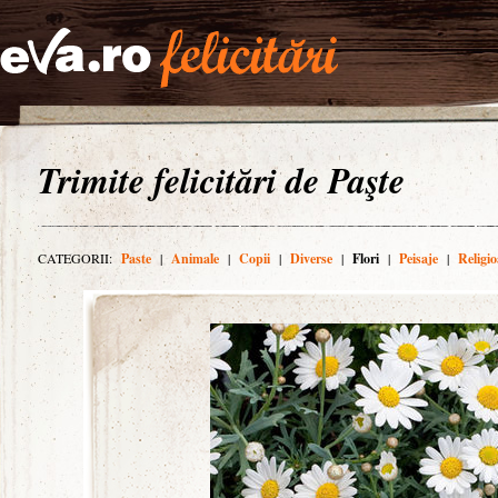
Trimite felicitări de Paşte
CATEGORII:
Paste
|
Animale
|
Copii
|
Diverse
|
Flori
|
Peisaje
|
Religio