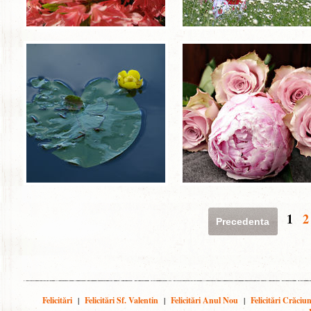
1
2
Precedenta
Felicitări
|
Felicitări Sf. Valentin
|
Felicitări Anul Nou
|
Felicitări Crăciu