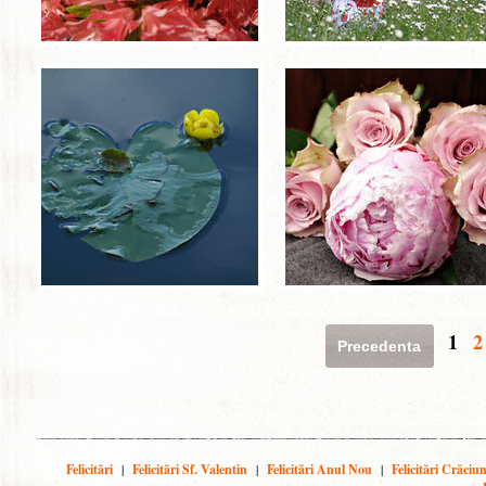
1
2
Precedenta
Felicitări
|
Felicitări Sf. Valentin
|
Felicitări Anul Nou
|
Felicitări Crăciu