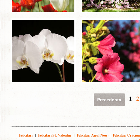
1
2
Precedenta
Felicitări
|
Felicitări Sf. Valentin
|
Felicitări Anul Nou
|
Felicitări Crăciu