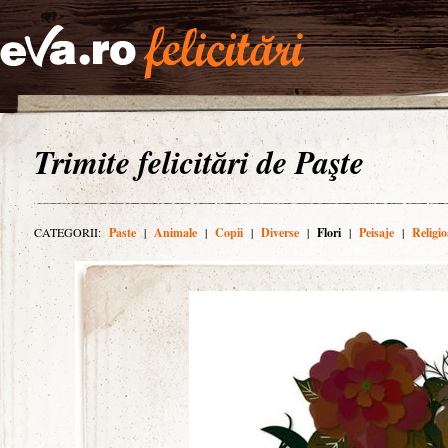
Trimite felicitări de Paşte
CATEGORII:
Paste
|
Animale
|
Copii
|
Diverse
|
Flori
|
Peisaje
|
Religio