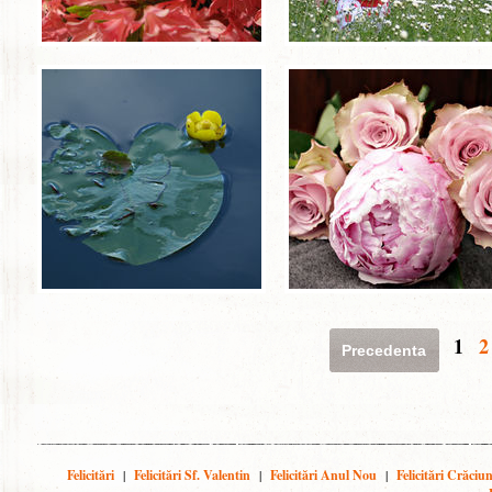
1
2
Precedenta
Felicitări
|
Felicitări Sf. Valentin
|
Felicitări Anul Nou
|
Felicitări Crăciu