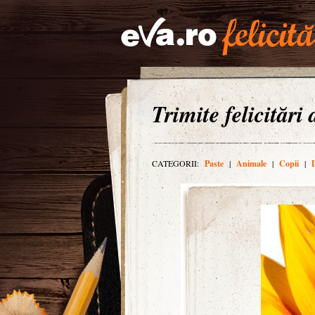
Trimite felicitări
CATEGORII:
Paste
|
Animale
|
Copii
|