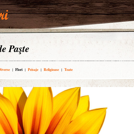
 de Paşte
Diverse
|
Flori
|
Peisaje
|
Religioase
|
Toate