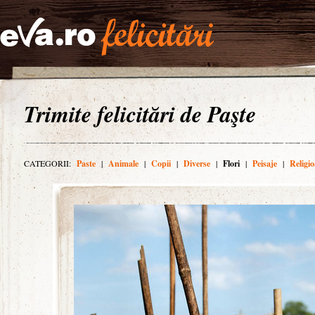
Trimite felicitări de Paşte
CATEGORII:
Paste
|
Animale
|
Copii
|
Diverse
|
Flori
|
Peisaje
|
Religio