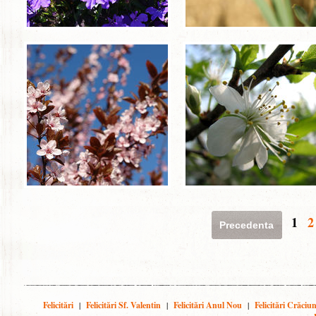
1
2
Precedenta
Felicitări
|
Felicitări Sf. Valentin
|
Felicitări Anul Nou
|
Felicitări Crăciu