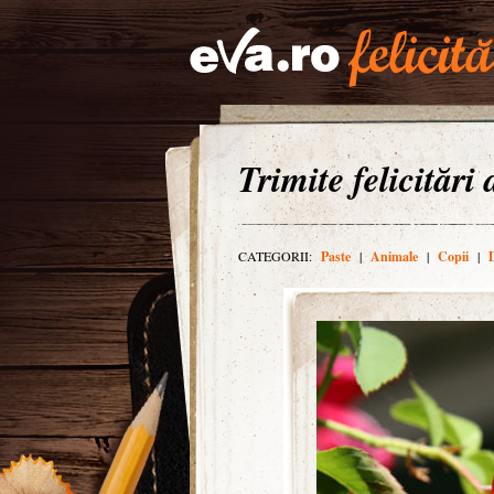
Trimite felicitări
CATEGORII:
Paste
|
Animale
|
Copii
|