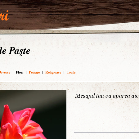
 de Paşte
Diverse
|
Flori
|
Peisaje
|
Religioase
|
Toate