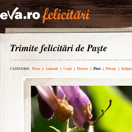
Trimite felicitări de Paşte
CATEGORII:
Paste
|
Animale
|
Copii
|
Diverse
|
Flori
|
Peisaje
|
Religio