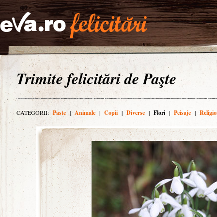
Trimite felicitări de Paşte
CATEGORII:
Paste
|
Animale
|
Copii
|
Diverse
|
Flori
|
Peisaje
|
Religio