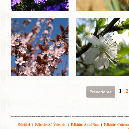
1
2
Precedenta
Felicitări
|
Felicitări Sf. Valentin
|
Felicitări Anul Nou
|
Felicitări Crăciu