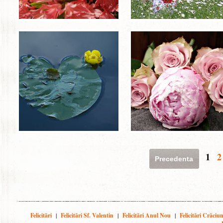
1
2
Precedenta
Felicitări
|
Felicitări Sf. Valentin
|
Felicitări Anul Nou
|
Felicitări Crăciu