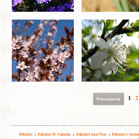
1
2
Precedenta
Felicitări
|
Felicitări Sf. Valentin
|
Felicitări Anul Nou
|
Felicitări Crăciu