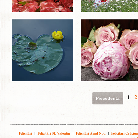
1
2
Precedenta
Felicitări
|
Felicitări Sf. Valentin
|
Felicitări Anul Nou
|
Felicitări Crăciu