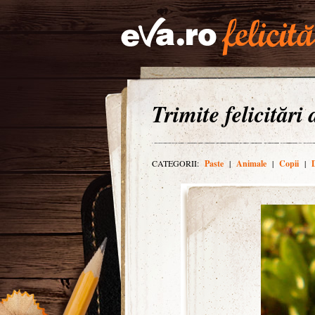
Trimite felicitări
CATEGORII:
Paste
|
Animale
|
Copii
|