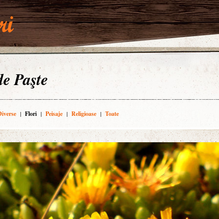
 de Paşte
Diverse
|
Flori
|
Peisaje
|
Religioase
|
Toate