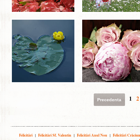
1
2
Precedenta
Felicitări
|
Felicitări Sf. Valentin
|
Felicitări Anul Nou
|
Felicitări Crăciu