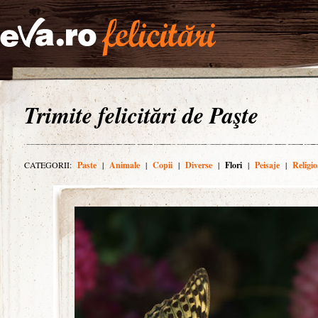
Trimite felicitări de Paşte
CATEGORII:
Paste
|
Animale
|
Copii
|
Diverse
|
Flori
|
Peisaje
|
Religio