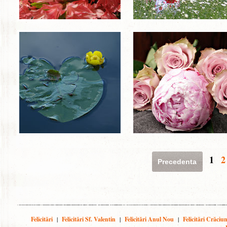
1
2
Precedenta
Felicitări
|
Felicitări Sf. Valentin
|
Felicitări Anul Nou
|
Felicitări Crăciu