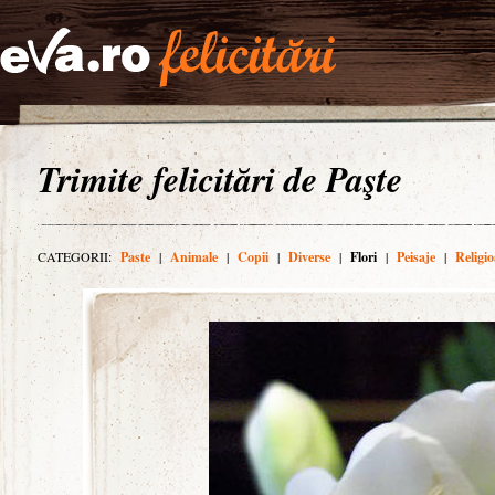
Trimite felicitări de Paşte
CATEGORII:
Paste
|
Animale
|
Copii
|
Diverse
|
Flori
|
Peisaje
|
Religio