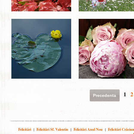
1
2
Precedenta
Felicitări
|
Felicitări Sf. Valentin
|
Felicitări Anul Nou
|
Felicitări Crăciu