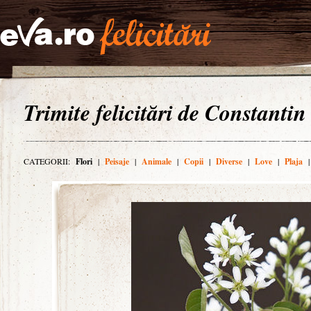
Trimite felicitări de Constantin
CATEGORII:
Flori
|
Peisaje
|
Animale
|
Copii
|
Diverse
|
Love
|
Plaja
|