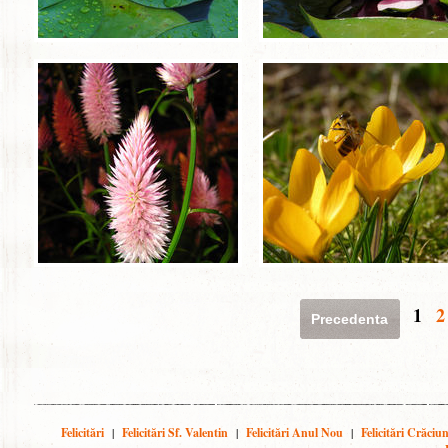
1
2
Precedenta
Felicitări
|
Felicitări Sf. Valentin
|
Felicitări Anul Nou
|
Felicitări Crăciu