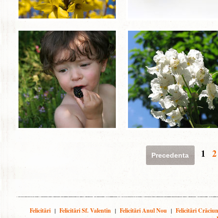
1
2
Precedenta
Felicitări
|
Felicitări Sf. Valentin
|
Felicitări Anul Nou
|
Felicitări Crăciu