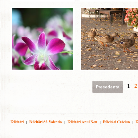
1
2
Precedenta
Felicitări
|
Felicitări Sf. Valentin
|
Felicitări Anul Nou
|
Felicitări Crăciun
|
F