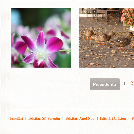
1
2
Precedenta
Felicitări
|
Felicitări Sf. Valentin
|
Felicitări Anul Nou
|
Felicitări Crăciun
|
F