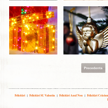
Precedenta
Felicitări
|
Felicitări Sf. Valentin
|
Felicitări Anul Nou
|
Felicitări Crăciu