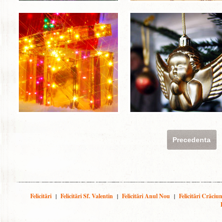
Precedenta
Felicitări
|
Felicitări Sf. Valentin
|
Felicitări Anul Nou
|
Felicitări Crăciu