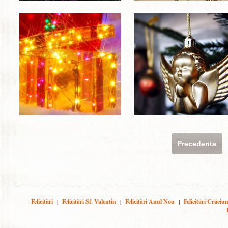
Precedenta
Felicitări
|
Felicitări Sf. Valentin
|
Felicitări Anul Nou
|
Felicitări Crăciu