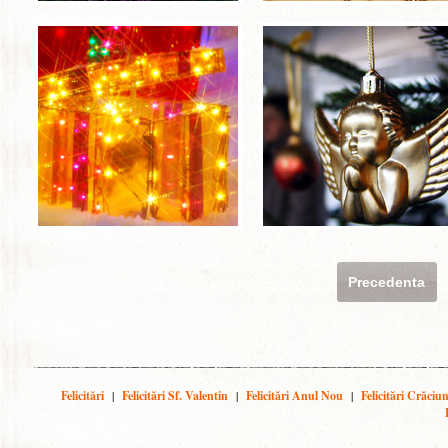
Precedenta
Felicitări
|
Felicitări Sf. Valentin
|
Felicitări Anul Nou
|
Felicitări Crăciu