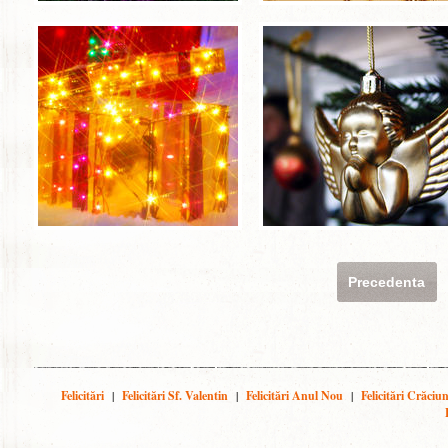
Precedenta
Felicitări
|
Felicitări Sf. Valentin
|
Felicitări Anul Nou
|
Felicitări Crăciu