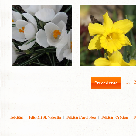
...
Precedenta
Felicitări
|
Felicitări Sf. Valentin
|
Felicitări Anul Nou
|
Felicitări Crăciun
|
F