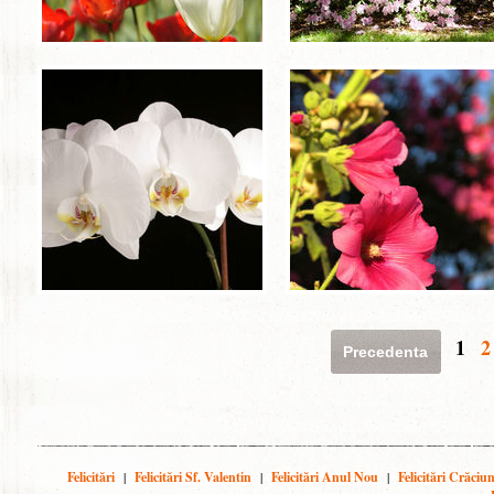
1
2
Precedenta
Felicitări
|
Felicitări Sf. Valentin
|
Felicitări Anul Nou
|
Felicitări Crăciu