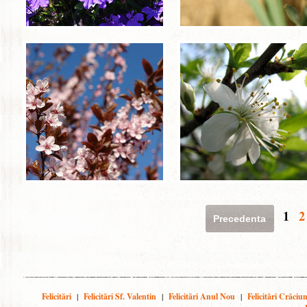
1
2
Precedenta
Felicitări
|
Felicitări Sf. Valentin
|
Felicitări Anul Nou
|
Felicitări Crăciu