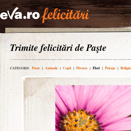
Trimite felicitări de Paşte
CATEGORII:
Paste
|
Animale
|
Copii
|
Diverse
|
Flori
|
Peisaje
|
Religio