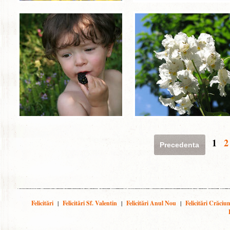
1
2
Precedenta
Felicitări
|
Felicitări Sf. Valentin
|
Felicitări Anul Nou
|
Felicitări Crăciu