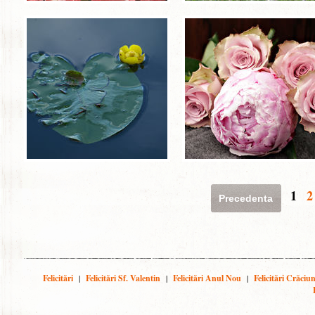
1
2
Precedenta
Felicitări
|
Felicitări Sf. Valentin
|
Felicitări Anul Nou
|
Felicitări Crăciu