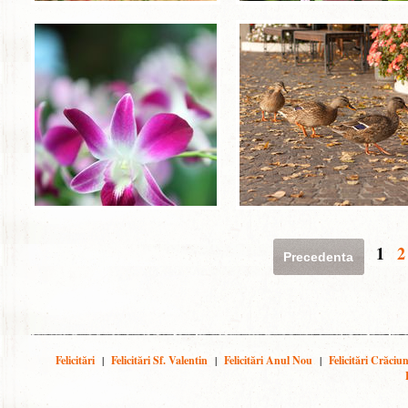
1
2
Precedenta
Felicitări
|
Felicitări Sf. Valentin
|
Felicitări Anul Nou
|
Felicitări Crăciu