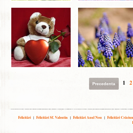
1
2
Precedenta
Felicitări
|
Felicitări Sf. Valentin
|
Felicitări Anul Nou
|
Felicitări Crăciu