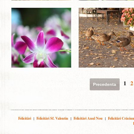
1
2
Precedenta
Felicitări
|
Felicitări Sf. Valentin
|
Felicitări Anul Nou
|
Felicitări Crăciu